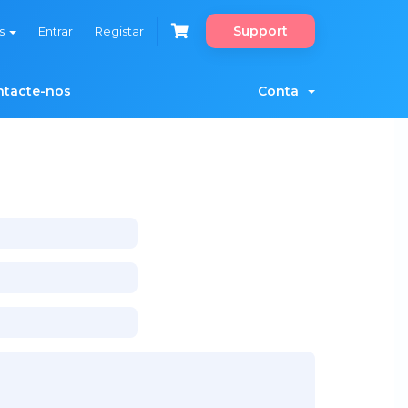
Support
ês
Entrar
Registar
ntacte-nos
Conta