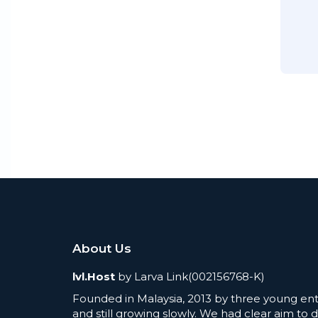
About Us
lvl.Host
by Larva Link(002156768-K)
Founded in Malaysia, 2013 by three young en
and still growing slowly. We had clear aim to d