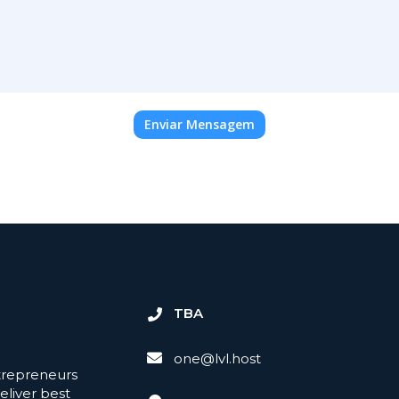
Enviar Mensagem
TBA
one@lvl.host
trepreneurs
eliver best